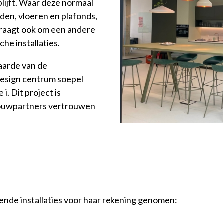
 blijft. Waar deze normaal
den, vloeren en plafonds,
 vraagt ook om een andere
he installaties.
aarde van de
design centrum soepel
i. Dit project is
 bouwpartners vertrouwen
gende installaties voor haar rekening genomen: